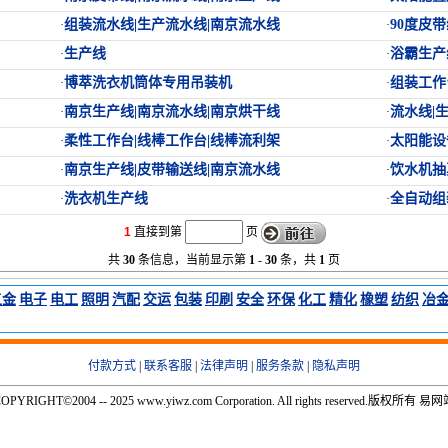
组装流水线|生产流水线|南京流水线
90度皮
·
·
生产线
浴霸生产
·
·
博萃洗衣机筒体专用吊装机
组装工作
·
·
南京生产线|南京流水线|南京烘干线
流水线|
·
·
柔性工作台|线棒工作台|线棒流利架
太阳能设
·
·
南京生产线|皮带输送线|南京流水线
饮水机抽
·
·
洗衣机生产线
全自动组
·
·
1
直接到第
页
共
30
条信息，当前显示第
1
-
30
条，共
1
页
五金
电子
电工
照明
汽配
交运
包装
印刷
安全
环保
化工
精化
橡塑
纺织
冶
付款方式
|
联系客服
|
法律声明
|
服务条款
|
隐私声明
OPYRIGHT©2004 -- 2025 www.yiwz.com Corporation. All rights reserved.版权所有 易