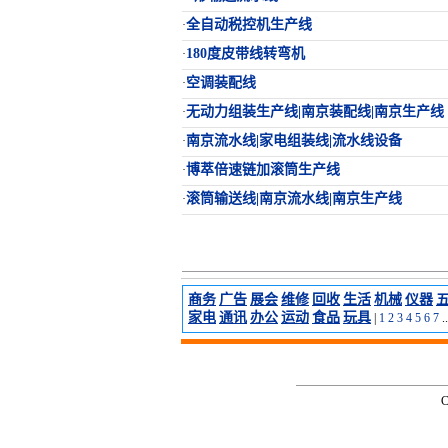
全自动税控机生产线
·
180度皮带线转弯机
·
空调装配线
·
无动力组装生产线|南京装配线|南京生产线
·
南京流水线|家电组装线|流水线设备
·
博萃倍速链加滚筒生产线
·
滚筒输送线|南京流水线|南京生产线
·
商务
广告
展会
维修
回收
生活
机械
仪器
家电
通讯
办公
运动
食品
玩具
|
1
2
3
4
5
6
7
..
C