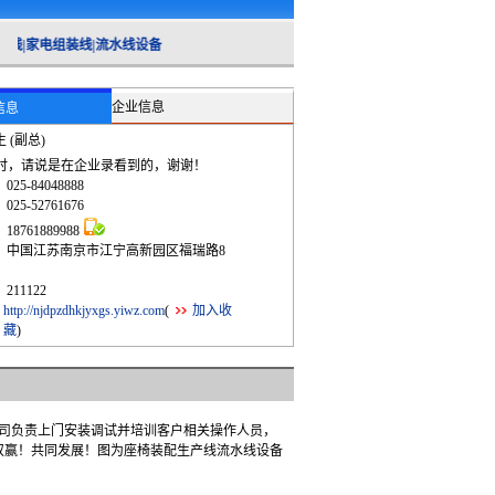
|家电组装线|流水线设备
企业信息
信息
 (副总)
时，请说是在企业录看到的，谢谢！
：
025-84048888
：
025-52761676
：
18761889988
：
中国江苏南京市江宁高新园区福瑞路8
：
211122
：
http://njdpzdhkjyxgs.yiwz.com
(
加入收
藏
)
司负责上门安装调试并培训客户相关操作人员，
双赢！共同发展！图为座椅装配生产线流水线设备