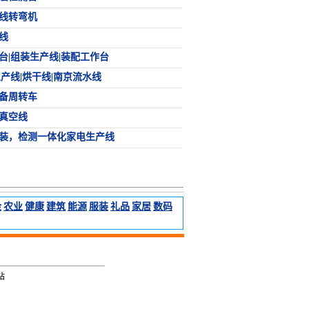
带线转弯机
线
台|组装生产线|装配工作台
生产线|烘干线|南京流水线
备周转车
真空线
装，检测一体化家电生产线
金
农业
健康
建筑
能源
服装
礼品
家居
数码
网站