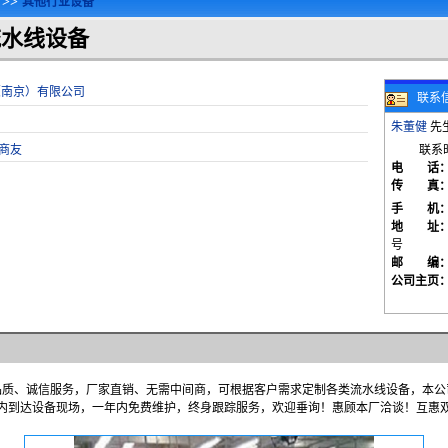
>>
其他行业设备
流水线设备
南京流水线|家电组装线|流水线设备//南京流水线
（南京）有限公司
联系
朱董健
先生
商友
联系
电 话
传 真
手 机
地 址
号
邮 编
公司主页
质、诚信服务，厂家直销、无需中间商，可根据客户需求定制各类流水线设备，本公
时内到达设备现场，一年内免费维护，终身跟踪服务，欢迎垂询！惠顾本厂洽谈！互惠