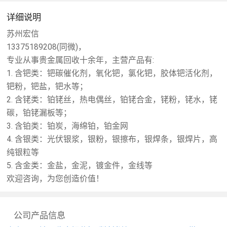
详细说明
苏州宏信
13375189208(同微)，
专业从事贵金属回收十余年，主营产品有:
1. 含钯类：钯碳催化剂，氧化钯，氯化钯，胶体钯活化剂，
钯粉，钯盐，钯水等；
2. 含铑类：铂铑丝，热电偶丝，铂铑合金，铑粉，铑水，铑
碳，铂铑漏板等；
3. 含铂类：铂炭，海绵铂，铂金网
4. 含银类：光伏银浆，银粉，银擦布，银焊条，银焊片，高
纯银粒等
5. 含金类：金盐，金泥，镀金件，金线等
欢迎咨询，为您创造价值！
公司产品信息