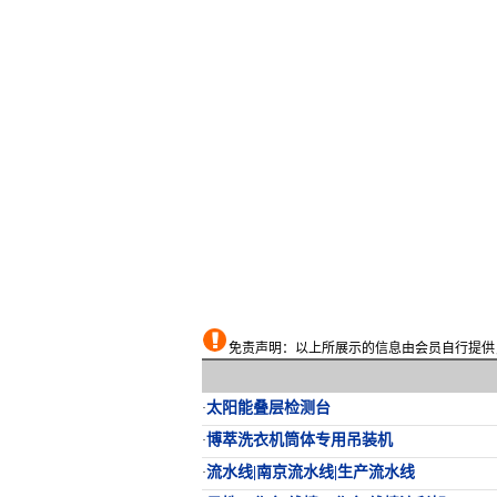
免责声明：以上所展示的信息由会员自行提供，
太阳能叠层检测台
·
博萃洗衣机筒体专用吊装机
·
流水线|南京流水线|生产流水线
·