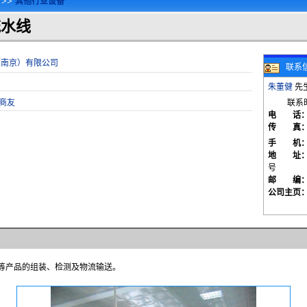
>>
其他行业设备
流水线
流水线|南京流水线|生产流水线//流水线|南京流水
（南京）有限公司
联系
朱董健
先生
商友
联系
电 话
传 真
手 机
地 址
号
邮 编
公司主页
等产品的组装、检测及物流输送。