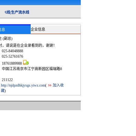
线|生产流水线
企业信息
信息
 (副总)
时，请说是在企业录看到的，谢谢！
：
025-84048888
：
025-52761676
：
18761889988
：
中国江苏南京市江宁高新园区福瑞路8
：
211122
：
http://njdpzdhkjyxgs.yiwz.com
(
加入收
藏
)