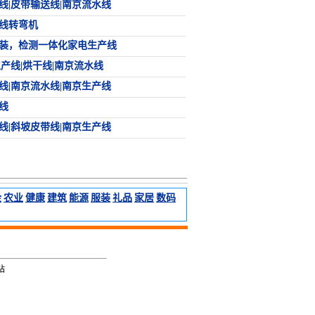
线|皮带输送线|南京流水线
带线转弯机
装，检测一体化家电生产线
生产线|烘干线|南京流水线
线|南京流水线|南京生产线
线
线|斜坡皮带线|南京生产线
金
农业
健康
建筑
能源
服装
礼品
家居
数码
网站