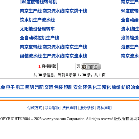
180度皮带线转弯机
南京生产
·
·
南京生产线|南京流水线|南京烘干线
90度皮
·
·
饮水机生产流水线
全自动组
·
·
太阳能设备周转车
流水线|
·
·
全自动税控机生产线
滚筒输送
·
·
南京皮带线|南京流水线|南京生产线
浴霸生产
·
·
组装流水线|生产流水线|南京流水线
南京流水
·
·
1
直接到第
页
共
30
条信息，当前显示第
1
-
30
条，共
1
页
五金
电子
电工
照明
汽配
交运
包装
印刷
安全
环保
化工
精化
橡塑
纺织
冶
付款方式
|
联系客服
|
法律声明
|
服务条款
|
隐私声明
OPYRIGHT©2004 -- 2025 www.yiwz.com Corporation. All rights reserved.版权所有 易