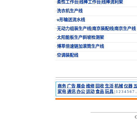
柔性工作台|线棒工作台|线棒流利架
·
洗衣机生产线
·
u形输送流水线
·
无动力组装生产线|南京装配线|南京生产线
·
太阳能板生产斜坡检测架
·
博萃倍速链加滚筒生产线
·
空调装配线
·
商务
广告
展会
维修
回收
生活
机械
仪器
家电
通讯
办公
运动
食品
玩具
|
1
2
3
4
5
6
7
..
C