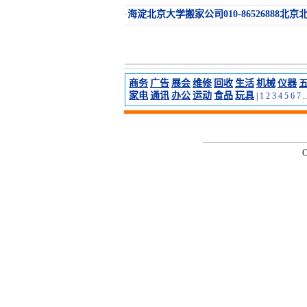
海淀北京大学搬家公司010-86526888北京
·
商务
广告
展会
维修
回收
生活
机械
仪器
家电
通讯
办公
运动
食品
玩具
|
1
2
3
4
5
6
7
..
C