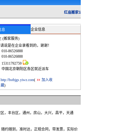
红庙搬家公司-红庙搬家公司电话//红庙搬家公司-
企业信息
信息
 (搬家服务)
，请说是在企业录看到的，谢谢！
：
010-86526888
：
010-86526888
：
15311792759
：
中国北京朝阳区各区就近派车
：
：
http://bstbjgs.yiwz.com
(
加入收
藏
)
海淀区，丰台区，通州，房山，大兴，昌平，天通
；随约随到，准时达，正规合同，带发票，实际价