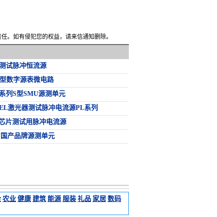
何责任。如有侵犯您的权益，请来信通知删除。
芯片测试脉冲恒流源
00型数字源表微电路
系列S型SMU源测单元
SEL激光器测试脉冲电流源PL系列
V芯片测试用脉冲电流源
U国产品牌源测单元
金
农业
健康
建筑
能源
服装
礼品
家居
数码