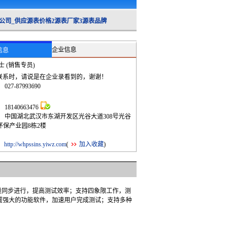
供应源表价格2源表厂家3源表品牌
企业信息
信息
士 (销售专员)
联系时，请说是在企业录看到的，谢谢！
：
027-87993690
：
：
18140663476
：
中国湖北武汉市东湖开发区光谷大道308号光谷
环保产业园8栋2楼
：
：
http://whpssins.yiwz.com
(
加入收藏
)
的测量同步进行，提高测试效率；支持四象限工作，测
内置强大的功能软件，加速用户完成测试；支持多种