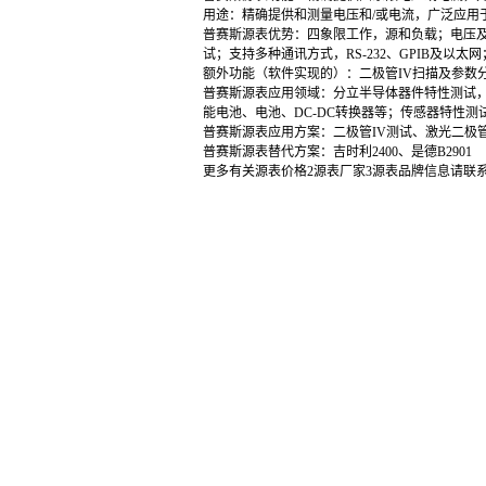
用途：精确提供和测量电压和/或电流，广泛应用
普赛斯源表优势：四象限工作，源和负载；电压及电流
试；支持多种通讯方式，RS-232、GPIB及以太网
额外功能（软件实现的）：二极管IV扫描及参数
普赛斯源表应用领域：分立半导体器件特性测试，电阻
能电池、电池、DC-DC转换器等；传感器特性
普赛斯源表应用方案：二极管IV测试、激光二极管
普赛斯源表替代方案：吉时利2400、是德B2901
更多有关源表价格2源表厂家3源表品牌信息请联