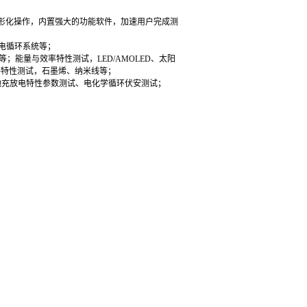
示屏图形化操作，内置强大的功能软件，加速用户完成测
放电循环系统等；
；能量与效率特性测试，LED/AMOLED、太阳
料特性测试，石墨烯、纳米线等；
电池充放电特性参数测试、电化学循环伏安测试；