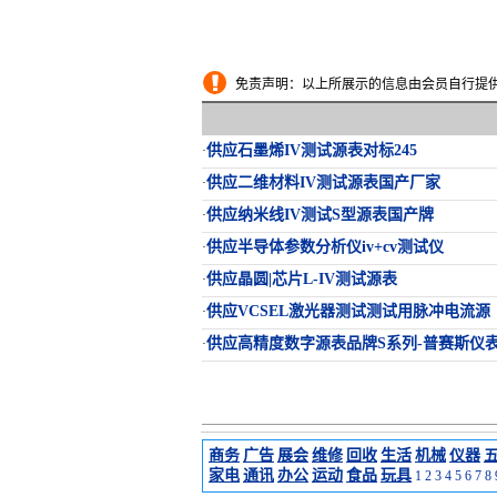
免责声明：以上所展示的信息由会员自行提供，
供应石墨烯IV测试源表对标245
·
供应二维材料IV测试源表国产厂家
·
供应纳米线IV测试S型源表国产牌
·
供应半导体参数分析仪iv+cv测试仪
·
供应晶圆|芯片L-IV测试源表
·
供应VCSEL激光器测试测试用脉冲电流源
·
供应高精度数字源表品牌S系列-普赛斯仪
·
商务
广告
展会
维修
回收
生活
机械
仪器
家电
通讯
办公
运动
食品
玩具
1
2
3
4
5
6
7
8