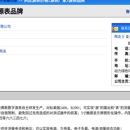
>> 供应源表价格2源表厂家3源表品牌
子测量仪器
源表品牌
供应源表价格2源表厂家3源表品牌_武汉普赛斯仪表有限公司_
有限公司
联系
陶女士
女
电 话
商友
传 真
手 机
地 址
动力绿色
邮 编
公司主页
斯数字源表自主研发生产，对标美国2400，B2901；可实现“源”的输出和“表”
；可进行自我限制，避免因过充而造成的对测试器件的损害；5寸触摸显示屏图形化操作，
一四零六六三四七六；
同步测量电流和电压；可以实现电源、万用表、电子负载、电源/测量组合功能；