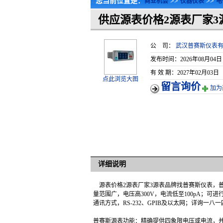
您当前位置是：
>>
>>
商业机会
仪器仪表
电
供应源表价格2源表厂家3
公 司：
武汉普赛斯仪表
发布时间：2026年08月04日
有 效 期：2027年02月03日
点此浏览大图
留言询价
加为
详细说明
源表价格2源表厂家3源表品牌找普赛斯仪表，普赛
量范围广，电压高300V，电流低至100pA
通讯方式，RS-232、GPIB及以太网；详询一八
普赛斯源表功能：精确提供四象限电压或电流，并