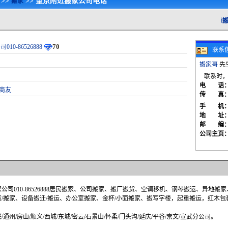
>>
>> 望京附近搬家公司电话
搬家
望京附近搬家公司电话_北京兄弟缘搬家公司010-
70
0-86526888
联系
搬家哥
先生
联系时
电 话
商友
传 真
手 机
地 址
邮 编
公司主页
010-86526888居民搬家、公司搬家、搬厂搬货、空调移机、钢琴搬运、异地
/搬家、设备搬迁/搬运、办公室搬家、金杯/小面搬家、搬写字楼，起重搬运，红木
通州/房山/顺义/西城/东城/密云/石景山/怀柔/门头沟/延庆/平谷/崇文/宣武分公司。