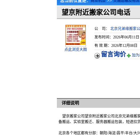
您当前位置是：
>>
商业机会
交通运输及物流
望京附近搬家公司电话
公 司：
北京兄弟缘搬家公司01
发布时间：2026年06月11日
有 效 期：2026年12月08日
点此浏览大图
留言询价
加为
详细说明
望京搬家公司望京附近搬家公司北京兄弟缘搬家公司
备搬运、实验室搬迁、服务器搬运包装，短途拉货
北京各个地区都有分部：朝阳/海淀/昌平/丰台/大兴/