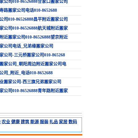
公司010-86526888甘家口搬家公司
路搬家公司电话010-8652688
司010-86526888昌平附近搬家公司
公司010-86526888航天城附近搬家
近搬家公司010-86526888望京附近
家公司电话_兄弟缘搬家公司
公司-三元桥搬家公司010-865268
搬家公司_朝阳周边附近搬家公司电
司_附近_电话010-8652688
业搬家公司-西三旗兄弟搬家公司
公司010-86526888青年路附近搬家
金
农业
健康
建筑
能源
服装
礼品
家居
数码