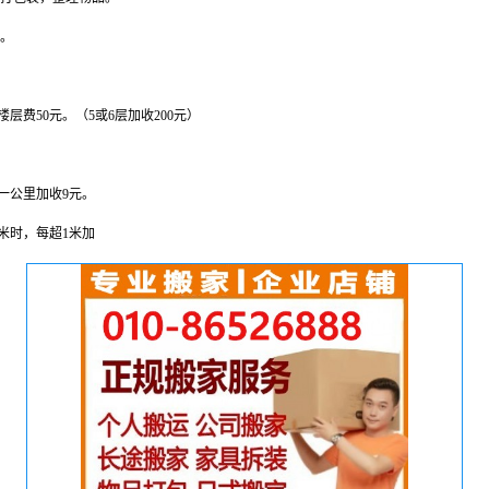
等。
费50元。（5或6层加收200元）
一公里加收9元。
米时，每超1米加