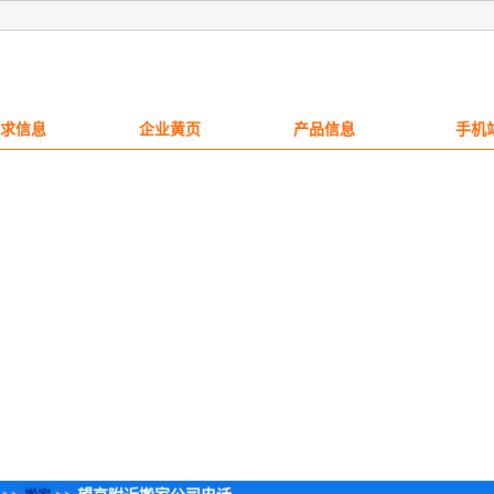
求信息
企业黄页
产品信息
手机