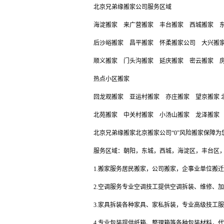
北京兄弟缘搬家公司服务区域
海淀搬家 来广营搬家 丰台搬家 西城搬家 
后沙峪搬家 昌平搬家 怀柔搬家公司 大兴搬
顺义搬家 门头沟搬家 延庆搬家 密云搬家 
热点小区搬家
回龙观搬家 亚运村搬家 亦庄搬家 望京搬家 
北苑搬家 中关村搬家 小汤山搬家 龙泽搬家
北京兄弟缘搬家北京搬家公司“0”风险搬家保障为
服务区域：朝阳，东城，西城，海淀区，丰台区
1.搬家服务居民搬家，公司搬家，企事业单位搬
2.空调服务专业空调技工提供空调拆装、维修、
3.家具拆装各种家具、家私拆装，专业高级技工
4.专业包装提供纸箱、整理箱等各种包装材料，