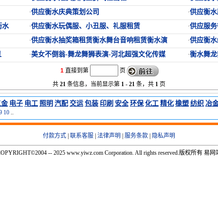
供应衡水庆典策划公司
供应衡水
·
·
衡水
供应衡水玩偶服、小丑服、礼服租赁
供应服务
·
·
供应衡水抽奖箱租赁衡水舞台音响租赁衡水演
供应衡水
·
·
丑
美女不倒翁-舞龙舞狮表演-河北超强文化传媒
衡水舞龙
·
·
1
直接到第
页
共
21
条信息，当前显示第
1
-
21
条，共
1
页
五金
电子
电工
照明
汽配
交运
包装
印刷
安全
环保
化工
精化
橡塑
纺织
冶
9
10
..
付款方式
|
联系客服
|
法律声明
|
服务条款
|
隐私声明
OPYRIGHT©2004 -- 2025 www.yiwz.com Corporation. All rights reserved.版权所有 易