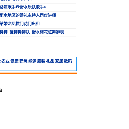
路演歌手☎衡水乐队歌手a
衡水地区的婚礼主持人司仪讲师
结婚龙凤拱门花门出租
舞狮_醒狮舞狮队_衡水梅花桩舞狮表
金
农业
健康
建筑
能源
服装
礼品
家居
数码
网站