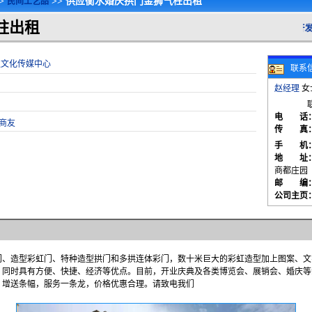
>
>> 供应衡水婚庆拱门金狮气柱出租
民间工艺品
柱出租
供应衡水婚庆拱门金狮气柱出租_衡水市开发区超
强文化传媒中心
联系
赵经理
女士
电 话
商友
传 真
手 机
地 址
商都庄园
邮 编
公司主页
、造型彩虹门、特种造型拱门和多拱连体彩门，数十米巨大的彩虹造型加上图案、文
；同时具有方便、快捷、经济等优点。目前，开业庆典及各类博览会、展销会、婚庆等
，增送条幅，服务一条龙，价格优惠合理。请致电我们