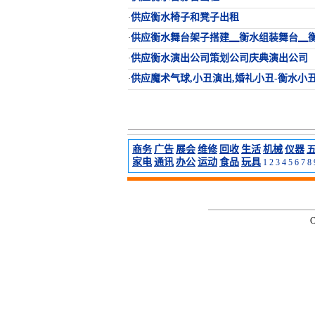
供应衡水椅子和凳子出租
·
供应衡水舞台架子搭建▁衡水组装舞台▁
·
供应衡水演出公司策划公司庆典演出公司
·
供应魔术气球,小丑演出,婚礼小丑-衡水小
·
商务
广告
展会
维修
回收
生活
机械
仪器
家电
通讯
办公
运动
食品
玩具
1
2
3
4
5
6
7
8
C