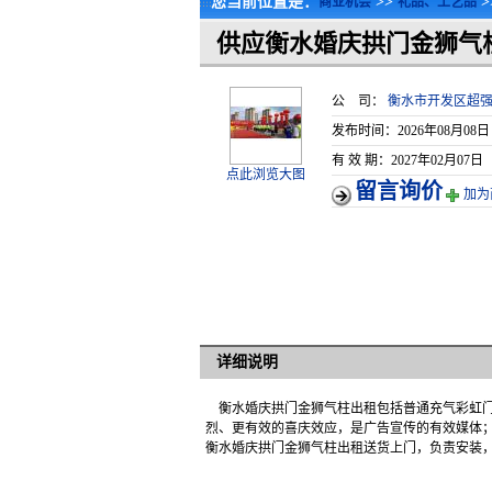
您当前位置是：
>>
>
商业机会
礼品、工艺品
供应衡水婚庆拱门金狮气
公 司：
衡水市开发区超
发布时间：2026年08月08日
有 效 期：2027年02月07日
点此浏览大图
留言询价
加为
详细说明
衡水婚庆拱门金狮气柱出租包括普通充气彩虹门
烈、更有效的喜庆效应，是广告宣传的有效媒体
衡水婚庆拱门金狮气柱出租送货上门，负责安装