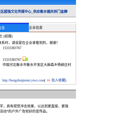
强文化传媒中心_供应衡水婚庆拱门金狮气柱出租
企业信息
信息
 (经理)
联系时，请说是在企业录看到的，谢谢！
：
15333383767
：
：
15333383767
：
中国河北衡水市衡水开发区大麻森乡杨柳庄村
：
：
http://hengshuijiemei.yiwz.com
(
加入收藏
)
字，具有视觉冲击效果，以达到更直接、更强
活动*的户外广告较好的宣传品。