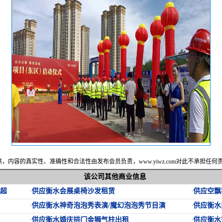
内容的真实性、准确性和合法性由发布会员负责，www.yiwz.com对此不承担任
该公司其他商业信息
区超
供应衡水会展桌椅沙发租赁
供应空飘
·
·
供应衡水神奇泡泡秀表演/魔幻泡泡秀节目演
供应衡水
·
·
供应衡水婚庆拱门金狮气柱出租
供应衡水
·
·