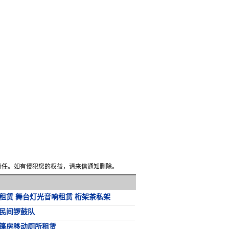
何责任。如有侵犯您的权益，请来信通知删除。
租赁 舞台灯光音响租赁 桁架茶私架
民间锣鼓队
篷房移动厕所租赁