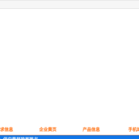
求信息
企业黄页
产品信息
手机