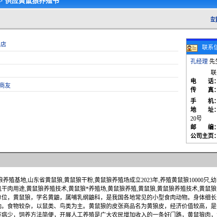
> 供应黄鼠狼养殖书
供应黄鼠狼养殖书_鲁顺宠物用品专卖店_供应黄鼠
卖店
联系
孔经理
先生
联
电 话
商友
传 真
手 机
地 址
20号
邮 编
公司主页
地,山东省黄鼠狼,黄鼠狼干粉,黄鼠狼养殖场成立2023年,养殖黄鼠狼10000只,幼苗
风干肉用途,黄鼠狼养殖技术,黄鼠狼*养殖场,黄鼠狼养殖,黄鼠狼,黄鼠狼养殖技术,黄鼠
殖单位，黄鼠狼，学名黄鼬，属哺乳纲鼬科，是我国各地常见的小型食肉动物。身体细
动。食物较杂，以鼠类、鸟类为主。黄鼠狼的皮张商品名为黄狼皮，经济价值较高，是
疫病少，饲养方法简便，开展人工养殖是广大农民增加收入的一条好门路，黄鼠狼肉，