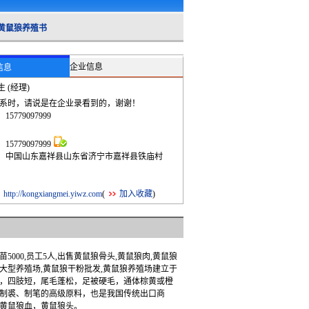
狼养殖书
企业信息
信息
 (经理)
系时，请说是在企业录看到的，谢谢！
：
15779097999
：
：
15779097999
：
中国山东嘉祥县山东省济宁市嘉祥县铁庙村
：
：
http://kongxiangmei.yiwz.com
(
加入收藏
)
5000,员工5人,出售黄鼠狼骨头,黄鼠狼肉,黄鼠狼
狼大型养殖场,黄鼠狼干粉批发,黄鼠狼养殖场建立于
长，四肢短，尾毛蓬松，足被硬毛，通体棕黄或橙
制裘、制笔的高级原料，也是我国传统出口商
黄鼠狼血，黄鼠狼头。