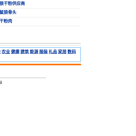
狼干粉供应商
鼠狼骨头
干粉肉
金
农业
健康
建筑
能源
服装
礼品
家居
数码
网站